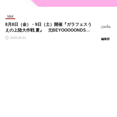
Idol
8月8日（金）・9日（土）開催『ガラフェスう
6月10日（水）〜14日（日）ニュウマン高輪で
HzMe 1stワンマンライブ『ATTUNE』11月2日
えの上陸大作戦 夏』 元BEYOOOOONDS・
開催「混祭2026」日本酒・焼酎・クラフトサ
開催決定
山﨑夢羽、ひとりでできるもん、Ḍākinee(ダ
2026.06.01
ケ・クラフトジンの100蔵が集結
編集部
ーキニー)ら第一弾出演者解禁
NEW POST
穴場な情報を配信
