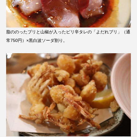
脂ののったブリと山椒が入ったピリ辛タレの「よだれブリ」（通
常750円）×黒白波ソーダ割り。