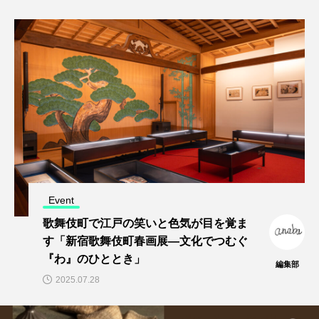
Event
歌舞伎町で江戸の笑いと色気が目を覚ま
す「新宿歌舞伎町春画展―文化でつむぐ
『わ』のひととき」
編集部
2025.07.28