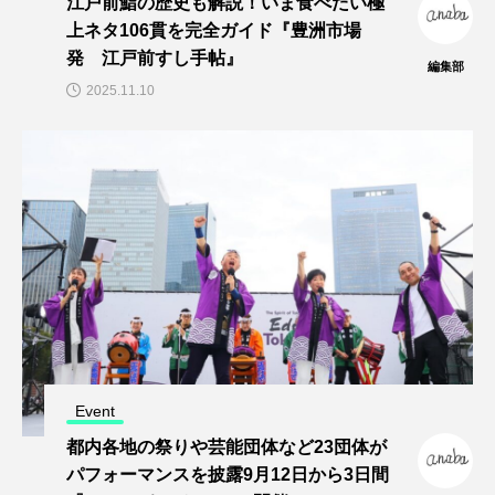
江戸前鮨の歴史も解説！いま食べたい極
上ネタ106貫を完全ガイド『豊洲市場
発 江戸前すし手帖』
編集部
2025.11.10
Event
都内各地の祭りや芸能団体など23団体が
パフォーマンスを披露9月12日から3日間