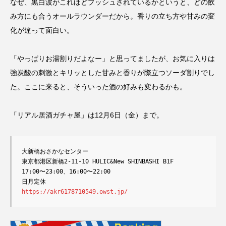
なぜ、黒白波がこれほどプッシュされているかというと、どの飲
み方にも合うオールラウンダーだから。香りの立ち方や甘みの変
化が違って面白い。
「やっぱりお湯割りだよなー」と思ってましたが、お気に入りは
強炭酸の刺激とキリッとした甘みと香りが際立つソーダ割りでし
た。ここに来ると、そういった酒の好みも変わるかも。
「リアル居酒ガチャ屋」は12月6日（金）まで。
大新橋おさかなセンター
東京都港区新橋2-11-10 HULIC&New SHINBASHI B1F
17:00〜23:00、16:00〜22:00
日月定休
https://akr6178710549.owst.jp/