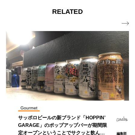
RELATED

Event
ワイン16種類とチーズ16種類の試飲試食
会を5月17日（水）開催！チーズ・ワイ
ン専門店「LAMMAS」
編集部